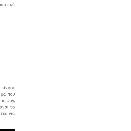
υαστικά
εκίνησε
ώμα που
e, Joy,
ιναι το
τεο για