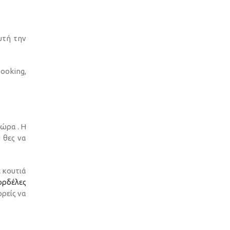
υτή την
ooking,
δώρα . Η
 θες να
ε κουτιά
ορδέλες
ορείς να