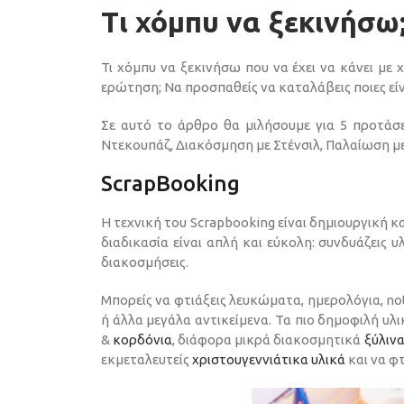
Τι χόμπυ να ξεκινήσω;
Τι χόμπυ να ξεκινήσω που να έχει να κάνει με
ερώτηση; Να προσπαθείς να καταλάβεις ποιες είνα
Σε αυτό το άρθρο θα μιλήσουμε για 5 προτάσε
Ντεκουπάζ, Διακόσμηση με Στένσιλ, Παλαίωση μ
ScrapBooking
Η τεχνική του Scrapbooking είναι δημιουργική κ
διαδικασία είναι απλή και εύκολη: συνδυάζεις 
διακοσμήσεις.
Μπορείς να φτιάξεις λευκώματα, ημερολόγια, not
ή άλλα μεγάλα αντικείμενα. Τα πιο δημοφιλή υλι
&
κορδόνια
, διάφορα μικρά διακοσμητικά
ξύλιν
εκμεταλευτείς
χριστουγεννιάτικα υλικά
και να φ