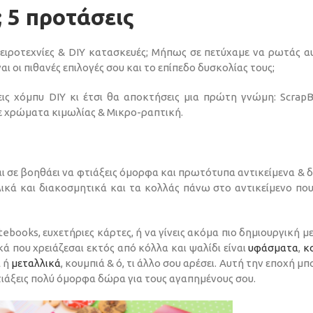
 5 προτάσεις
 χειροτεχνίες & DIY κατασκευές; Μήπως σε πετύχαμε να ρωτάς α
ι οι πιθανές επιλογές σου και το επίπεδο δυσκολίας τους;
ις χόμπυ DIY κι έτσι θα αποκτήσεις μια πρώτη γνώμη: ScrapB
ε χρώματα κιμωλίας & Μικρο-ραπτική.
αι σε βοηθάει να φτιάξεις όμορφα και πρωτότυπα αντικείμενα & 
υλικά και διακοσμητικά και τα κολλάς πάνω στο αντικείμενο που
ebooks, ευχετήριες κάρτες, ή να γίνεις ακόμα πιο δημιουργική μ
κά που χρειάζεσαι εκτός από κόλλα και ψαλίδι είναι
υφάσματα
,
κ
α
ή
μεταλλικά
, κουμπιά & ό, τι άλλο σου αρέσει. Αυτή την εποχή μπ
τιάξεις πολύ όμορφα δώρα για τους αγαπημένους σου.